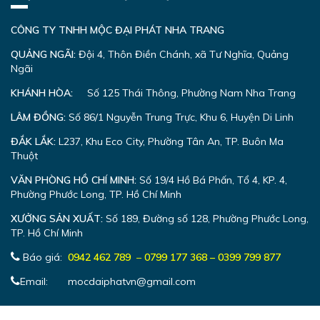
CÔNG TY TNHH MỘC ĐẠI PHÁT NHA TRANG
QUẢNG NGÃI:
Đội 4, Thôn Điền Chánh, xã Tư Nghĩa, Quảng
Ngãi
KHÁNH HÒA:
Số 125 Thái Thông, Phường Nam Nha Trang
LÂM ĐỒNG:
Số 86/1 Nguyễn Trung Trực, Khu 6, Huyện Di Linh
ĐẮK LẮK:
L237, Khu Eco City, Phường Tân An, TP. Buôn Ma
Thuột
VĂN PHÒNG HỒ CHÍ MINH:
Số 19/4 Hồ Bá Phấn, Tổ 4, KP. 4,
Phường Phước Long, TP. Hồ Chí Minh
XƯỞNG SẢN XUẤT:
Số 189, Đường số 128, Phường Phước Long,
TP. Hồ Chí Minh
Báo giá:
0942 462 789
–
0799 177 368 – 0399 799 877
Email: mocdaiphatvn@gmail.com